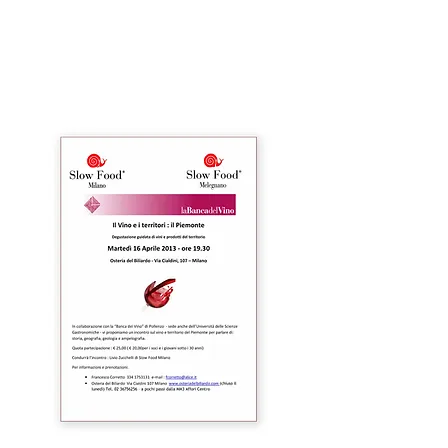
OSTERIA DEL BILIARDO
Via Cialdini 107 Affori, Milano