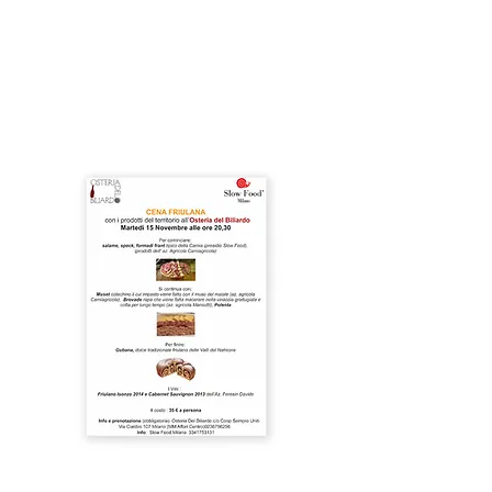
OSTERIA DEL BILIARDO
Via Cialdini 107 Affori, Milano