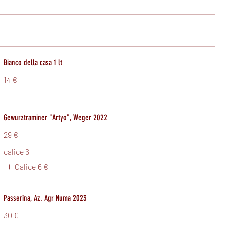
Bianco della casa 1 lt
14 €
Gewurztraminer "Artyo", Weger 2022
29 €
calice 6
Calice
6 €
Passerina, Az. Agr Numa 2023
30 €