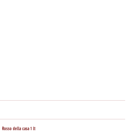
(+39) 0236756256
Contatti
Gallery
Eventi
Altro
Rosso della casa 1 lt