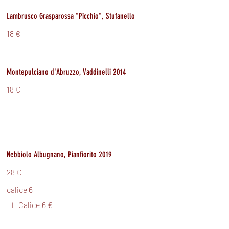
Lambrusco Grasparossa "Picchio", Stufanello
18 €
Montepulciano d'Abruzzo, Vaddinelli 2014
18 €
Nebbiolo Albugnano, Pianfiorito 2019
28 €
calice 6
Calice
6 €